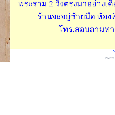
พระราม 2 วิ่งตรงมาอย่างเดี
ร้านจะอยู่ซ้ายมือ ห้องท
โทร.สอบถามทางได
V