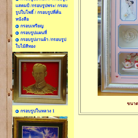
แสตมป์ /กรอบรูปพระ/ กรอบ
รูปใบโพธิ์ / กรอบรูปที่คั่น
หนังสือ
กรอบเหรียญ
กรอบรูปแผนที่
กรอบรูปงานผ้า /กรอบรูป
ใบไม้สีทอง
ขนาด 
กรอบรูปในหลวง 1