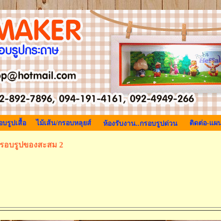
บรูปเสื้อ
ไม้เส้น/กรอบหลุยส์
ติดต่อ-แผน
ห้องรับงาน..กรอบรูปด่วน
รอบรูปของสะสม 2