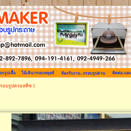
บรูปเสื้อ
ไม้เส้น/กรอบหลุยส์
ติดต่อ-แผน
ห้องรับงาน..กรอบรูปด่วน
รอบรูปครอสติช 5