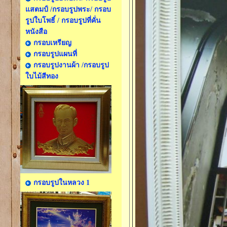
แสตมป์ /กรอบรูปพระ/ กรอบ
รูปใบโพธิ์ / กรอบรูปที่คั่น
หนังสือ
กรอบเหรียญ
กรอบรูปแผนที่
กรอบรูปงานผ้า /กรอบรูป
ใบไม้สีทอง
กรอบรูปในหลวง 1