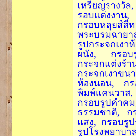
เหรียญรางวัล
รอบแต่งงาน, 
กรอบหลุยส์สี
พระบรมฉายาล
รูปกระจกเงาห
ผนัง, กรอบร
กระจกแต่งร้า
กระจกเงาขนาด
ห้องนอน, กร
พิมพ์แคนวาส,
กรอบรูปคำค
ธรรมชาติ, ก
แสง, กรอบรูป
รูปโรงพยาบาล