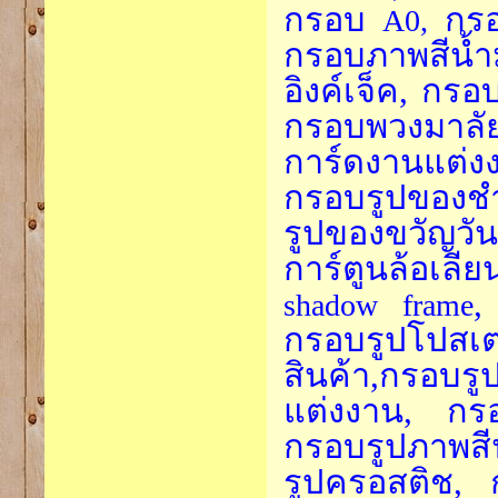
กรอบ
กร
A0,
กรอบภาพสีน้ำ
อิงค์เจ็ค, กร
กรอบพวงมาลั
การ์ดงานแต่
กรอบรูปของชำ
รูปของขวัญวั
การ์ตูนล้อเล
,
shadow frame
กรอบรูปโปส
สินค้า,กรอบ
แต่งงาน, กรอ
กรอบรูปภาพสีน
รูปครอสติช, 