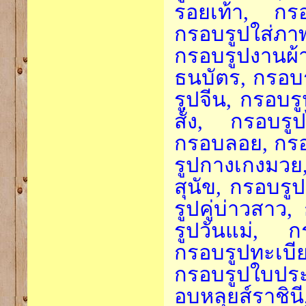
รอยเท้า, กรอ
กรอบรูปใส่ภา
กรอบรูปงานผ
ธนบัตร, กรอบร
รูปจีน, กรอบรู
สั่ง, กรอบรูป
กรอบลอย, กรอ
รูปกางเกงมวย
สุนัข, กรอบรูป
รูปคู่บ่าวสาว,
รูปวันแม่, ก
กรอบรูปทะเบ
กรอบรูปใบประ
อบหลุยส์ราชิ