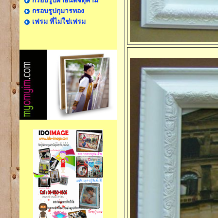
กรอบรูปผ้ายันต์จตุคาม
กรอบรูปกุมารทอง
เฟรม ที่ไม่ใช่เฟรม