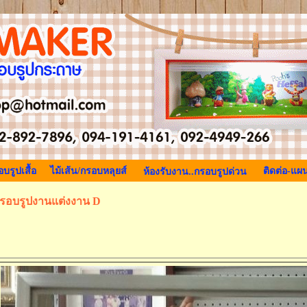
บรูปเสื้อ
ไม้เส้น/กรอบหลุยส์
ติดต่อ-แผน
ห้องรับงาน..กรอบรูปด่วน
รอบรูปงานแต่งงาน D