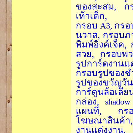
ของสะสม, กรอ
เท้าเด็ก,
กรอบ
กรอ
A3,
นวาส, กรอบภา
พิมพ์อิงค์เจ็ค
สวย, กรอบพวง
รูปการ์ดงานแ
กรอบรูปของชำ
รูปของขวัญวั
การ์ตูนล้อเ
กล่อง,
shadow
แผนที่, กรอ
โฆษณาสินค้า,
งานแต่งงาน,