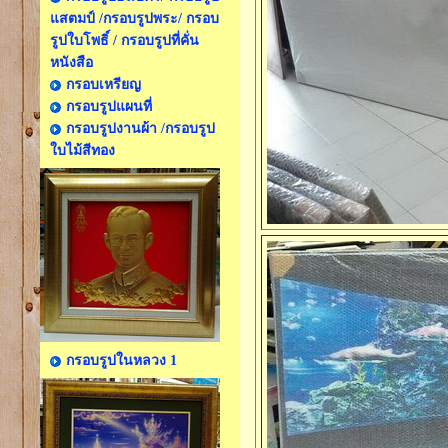
แสตมป์ /กรอบรูปพระ/ กรอบ
รูปใบโพธิ์ / กรอบรูปที่คั่น
หนังสือ
กรอบเหรียญ
กรอบรูปแผนที่
กรอบรูปงานผ้า /กรอบรูป
ใบไม้สีทอง
กรอบรูปในหลวง 1