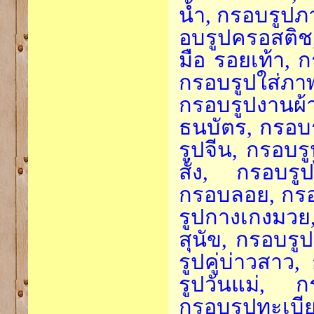
น้ำ, กรอบรูปภา
อบรูปครอสติช
มือ รอยเท้า, ก
กรอบรูปใส่ภา
กรอบรูปงานผ
ธนบัตร, กรอบร
รูปจีน, กรอบรู
สั่ง, กรอบรูป
กรอบลอย, กรอ
รูปกางเกงมวย
สุนัข, กรอบรูป
รูปคู่บ่าวสาว,
รูปวันแม่, ก
กรอบรูปทะเบ