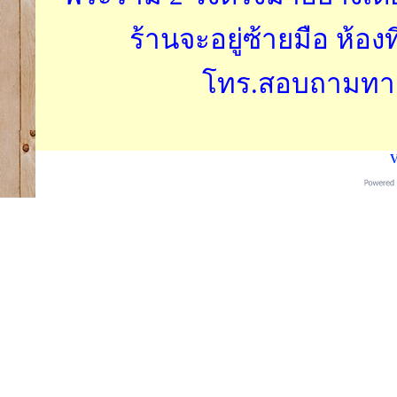
ร้านจะอยู่ซ้ายมือ ห้องท
โทร.สอบถามทางได
V