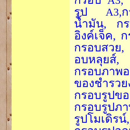
A3,
รูป
ก
A3,
น้ำมัน, ก
อิงค์เจ็ค, 
กรอบสวย, 
อบหลุยส์,
กรอบภาพอ
ของชำรวย
กรอบรูปขอ
กรอบรูปภา
รูปโมเดิรน