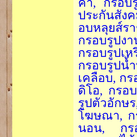
ค้า, กรอบ
ประกันสัง
อบหลุยส์รา
กรอบรูปง
กรอบรูปเหร
กรอบรูปน
เคลือบ, กร
ดิโอ, กรอ
รูปตัวอักษร
โฆษณา, กรอ
นอน, กรอบ