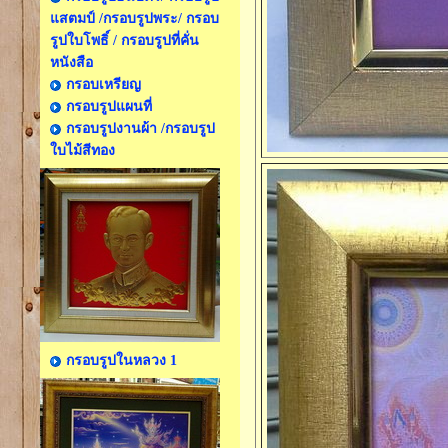
แสตมป์ /กรอบรูปพระ/ กรอบ
รูปใบโพธิ์ / กรอบรูปที่คั่น
หนังสือ
กรอบเหรียญ
กรอบรูปแผนที่
กรอบรูปงานผ้า /กรอบรูป
ใบไม้สีทอง
กรอบรูปในหลวง 1