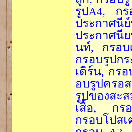
รูป
, กร
A4
ประกาศ
ประกาศนีย
นท์, กรอบเ
กรอบรูปก
เดิร์น, กรอ
อบรูปครอ
รูปของสะส
เสื้อ, กร
กรอบโปสเต
กรอบ