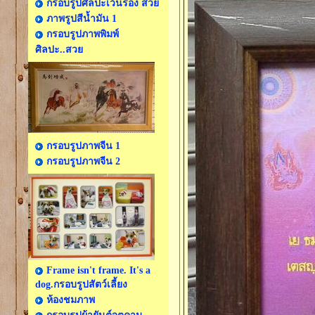
กรอบรูปศิลปะเว้นร่อง สวย
ภาพรูปสีน้ำมัน 1
กรอบรูปภาพพิมพ์
ศิลปะ..สวย
กรอบรูปภาพจีน 1
กรอบรูปภาพจีน 2
Frame isn't frame. It's a
dog.กรอบรูปสัตว์เลี้ยง
ห้องชมภาพ