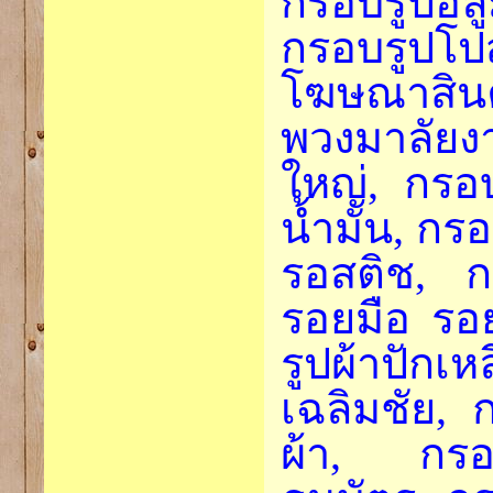
กรอบรูปอล
กรอบรูปโป
โฆษณาสินค
พวงมาลัย
ใหญ่, กรอบ
น้ำมัน,
กรอ
รอสติช, กร
รอยมือ รอย
รูปผ้าปักเ
เฉลิมชัย, 
ผ้า, กรอ