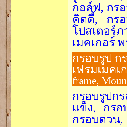
กอล์ฟ, กรอ
คิตตี้, กร
โปสเตอร์
เมคเกอร์ พ
กรอบรูป ก
เฟรมเมคเกอ
frame, Moun
กรอบรูปก
แข็ง, กรอ
กรอบด่วน,