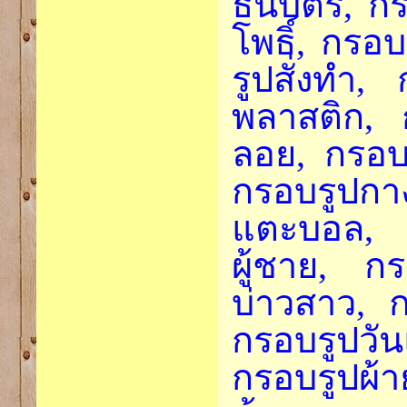
ธนบัตร, กร
โพธิ์, กรอบ
รูปสั่งทำ,
พลาสติก, ก
ลอย, กรอบ
กรอบรูปกา
แตะบอล, ก
ผู้ชาย, กร
บ่าวสาว, ก
กรอบรูปว
กรอบรูปผ้