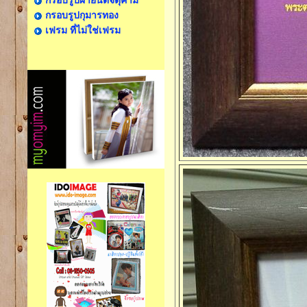
กรอบรูปผ้ายันต์จตุคาม
กรอบรูปกุมารทอง
เฟรม ที่ไม่ใช่เฟรม