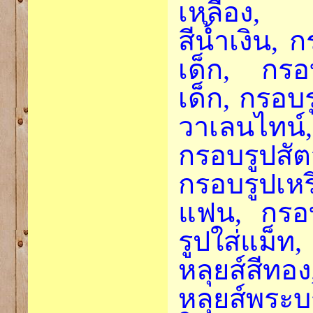
เหลือง, 
สีน้ำเงิน, 
เด็ก, กรอ
เด็ก, กรอบ
วาเลนไทน์,
กรอบรูปสัต
กรอบรูปเหร
แฟน, กรอ
รูปใส่แม็
หลุยส์สีทอ
หลุยส์พระ