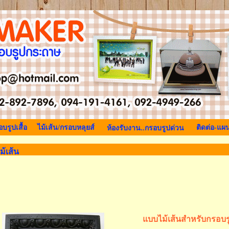
บรูปเสื้อ
ไม้เส้น/กรอบหลุยส์
ติดต่อ-แผน
ห้องรับงาน..กรอบรูปด่วน
ม้เส้น
แบบไม้เส้นสำหรับกรอบรู