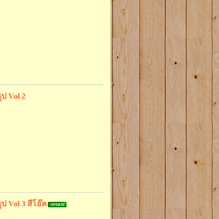
ป Vol 2
ป Vol 3 สีโอ๊ค